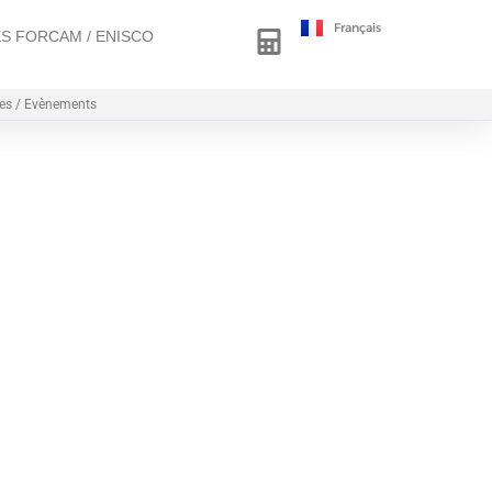
Français
Deutsch
 MES FORCAM / ENISCO
es / Evènements